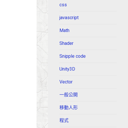
css
javascript
Math
Shader
Snipple code
Unity3D
Vector
一般公開
移動人形
程式