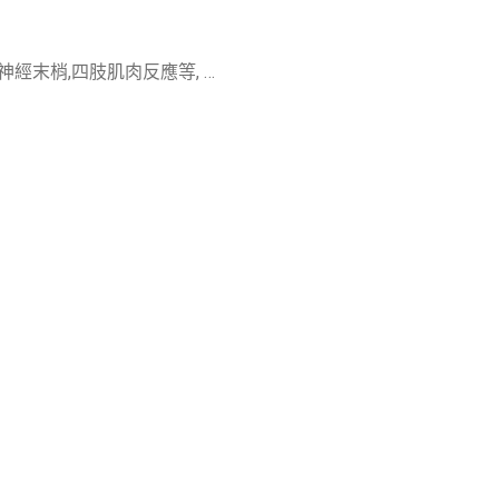
眼睛,神經末梢,四肢肌肉反應等, …