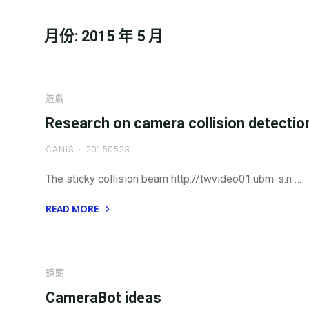
月份:
2015 年 5 月
遊戲
Research on camera collision detectio
CANIS
20150523
The sticky collision beam http://twvideo01.ubm-s.n …
READ MORE
"Research
on
camera
鏡頭
collision
CameraBot ideas
detection"