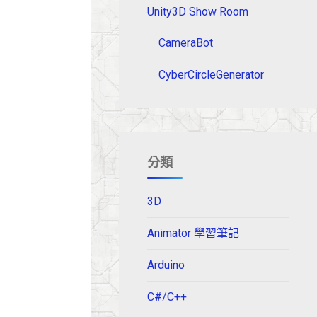
Unity3D Show Room
CameraBot
CyberCircleGenerator
分類
3D
Animator 學習筆記
Arduino
C#/C++