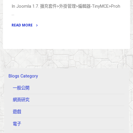
In Joomla 1.7. 擴充套件>外掛管理>編輯器-TinyMCE>Proh
…
READ MORE
"如
何
於
Joomla
>
TinyMCE
中
Blogs Category
容
一般公開
許
使
網頁研究
用
輸
遊戲
入
電子
Script"