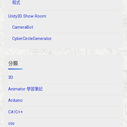
程式
Unity3D Show Room
CameraBot
CyberCircleGenerator
分類
3D
Animator 學習筆記
Arduino
C#/C++
css