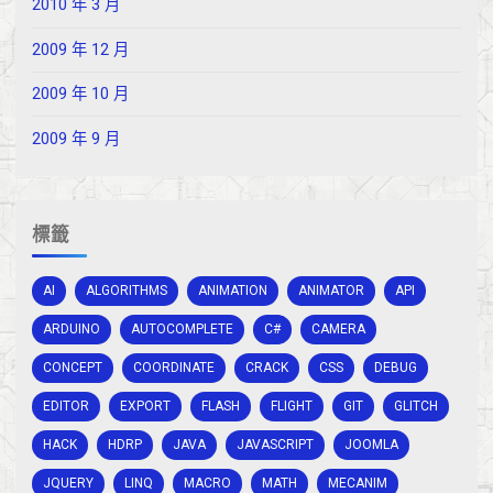
2010 年 3 月
2009 年 12 月
2009 年 10 月
2009 年 9 月
標籤
AI
ALGORITHMS
ANIMATION
ANIMATOR
API
ARDUINO
AUTOCOMPLETE
C#
CAMERA
CONCEPT
COORDINATE
CRACK
CSS
DEBUG
EDITOR
EXPORT
FLASH
FLIGHT
GIT
GLITCH
HACK
HDRP
JAVA
JAVASCRIPT
JOOMLA
JQUERY
LINQ
MACRO
MATH
MECANIM