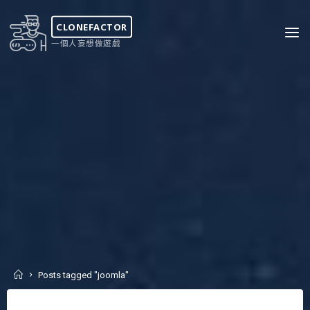
Skip
to
CLONEFACTOR
content
一個人妄想做遊戲
Home
Posts tagged "joomla"