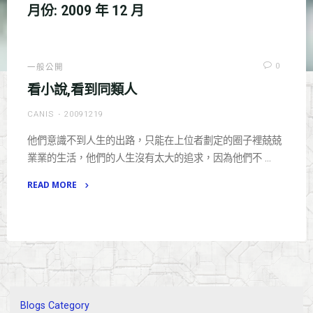
月份:
2009 年 12 月
0
一般公開
看小說,看到同類人
CANIS
20091219
他們意識不到人生的出路，只能在上位者劃定的圈子裡兢兢
業業的生活，他們的人生沒有太大的追求，因為他們不 …
READ MORE
"看
小
說,
看
到
同
類
Blogs Category