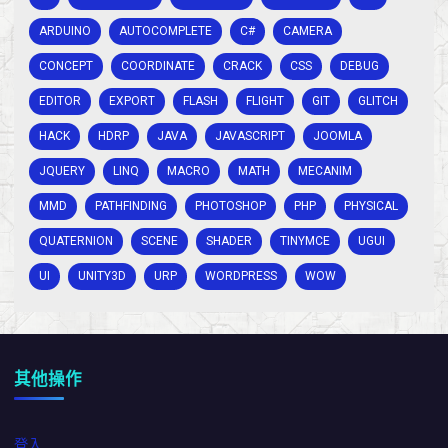
ARDUINO
AUTOCOMPLETE
C#
CAMERA
CONCEPT
COORDINATE
CRACK
CSS
DEBUG
EDITOR
EXPORT
FLASH
FLIGHT
GIT
GLITCH
HACK
HDRP
JAVA
JAVASCRIPT
JOOMLA
JQUERY
LINQ
MACRO
MATH
MECANIM
MMD
PATHFINDING
PHOTOSHOP
PHP
PHYSICAL
QUATERNION
SCENE
SHADER
TINYMCE
UGUI
UI
UNITY3D
URP
WORDPRESS
WOW
其他操作
登入