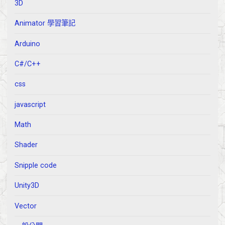
3D
Animator 學習筆記
Arduino
C#/C++
css
javascript
Math
Shader
Snipple code
Unity3D
Vector