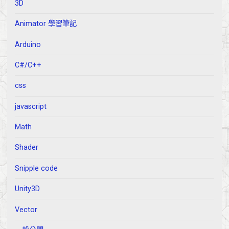
3D
Animator 學習筆記
Arduino
C#/C++
css
javascript
Math
Shader
Snipple code
Unity3D
Vector