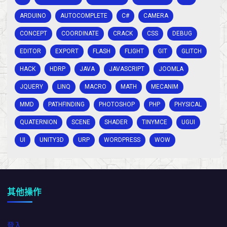
ARDUINO
AUTOCOMPLETE
C#
CAMERA
CONCEPT
COORDINATE
CRACK
CSS
DEBUG
EDITOR
EXPORT
FLASH
FLIGHT
GIT
GLITCH
HACK
HDRP
JAVA
JAVASCRIPT
JOOMLA
JQUERY
LINQ
MACRO
MATH
MECANIM
MMD
PATHFINDING
PHOTOSHOP
PHP
PHYSICAL
QUATERNION
SCENE
SHADER
TINYMCE
UGUI
UI
UNITY3D
URP
WORDPRESS
WOW
其他操作
登入