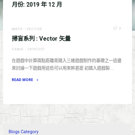
月份:
2019 年 12 月
3
MATH
/
VECTOR
掃盲系列 : Vector 矢量
CANIS
20191207
在遊戲中計算兩點距離是踏入三維遊戲制作的基礎之一這邊
來討論一下遊戲用這些可以用來幹甚麼.初踏入遊戲製 …
READ MORE
"掃
盲
系
列
:
Vector
矢
Blogs Category