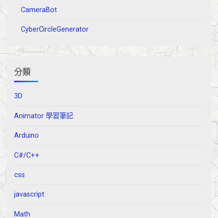
CameraBot
CyberCircleGenerator
分類
3D
Animator 學習筆記
Arduino
C#/C++
css
javascript
Math