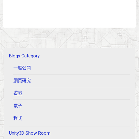
"我
的
人
形
開
發
筆
Blogs Category
記
(四)
一般公開
Locomotion,
被
網頁研究
障
遊戲
礙
物
電子
影
響
程式
的
移
Unity3D Show Room
動."