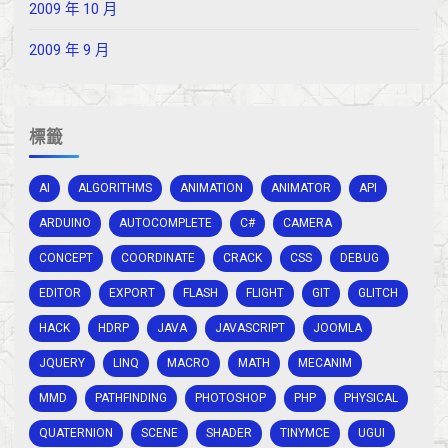
2009 年 10 月
2009 年 9 月
標籤
AI
ALGORITHMS
ANIMATION
ANIMATOR
API
ARDUINO
AUTOCOMPLETE
C#
CAMERA
CONCEPT
COORDINATE
CRACK
CSS
DEBUG
EDITOR
EXPORT
FLASH
FLIGHT
GIT
GLITCH
HACK
HDRP
JAVA
JAVASCRIPT
JOOMLA
JQUERY
LINQ
MACRO
MATH
MECANIM
MMD
PATHFINDING
PHOTOSHOP
PHP
PHYSICAL
QUATERNION
SCENE
SHADER
TINYMCE
UGUI