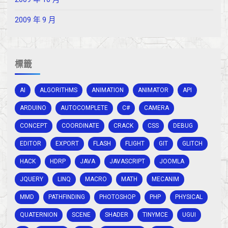
2009 年 9 月
標籤
AI
ALGORITHMS
ANIMATION
ANIMATOR
API
ARDUINO
AUTOCOMPLETE
C#
CAMERA
CONCEPT
COORDINATE
CRACK
CSS
DEBUG
EDITOR
EXPORT
FLASH
FLIGHT
GIT
GLITCH
HACK
HDRP
JAVA
JAVASCRIPT
JOOMLA
JQUERY
LINQ
MACRO
MATH
MECANIM
MMD
PATHFINDING
PHOTOSHOP
PHP
PHYSICAL
QUATERNION
SCENE
SHADER
TINYMCE
UGUI