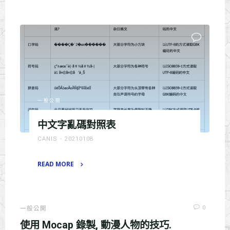
of
"ComboSystem
view
study"
via
BoxOverlap
+
Raycast"
一般公開
中文字亂碼對照表
CANIS
20210108
READ MORE
"中
文
字
0
一般公開
亂
使用 Mocap 錄製, 動漫人物的技巧.
碼