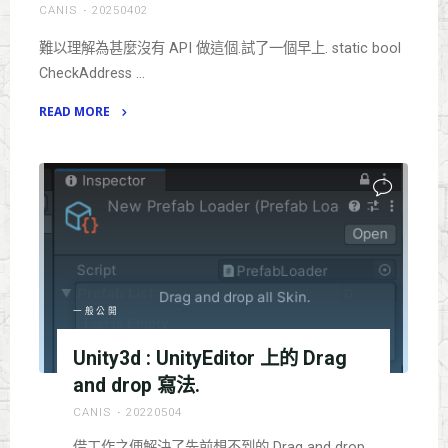
CANIS
20250402
接 AWS CodeCommit SSH 的
問
難以理解為甚麼沒有 API 做這個.試了一個早上. static bool
題"
CheckAddress …
READ MORE
"Unity
Addressable
check
asset
path
exist"
一般公開
Unity3d : UnityEditor 上的 Drag
and drop 寫法.
CANIS
20220504
借工作之便解決了先前想不到的 Drag and drop