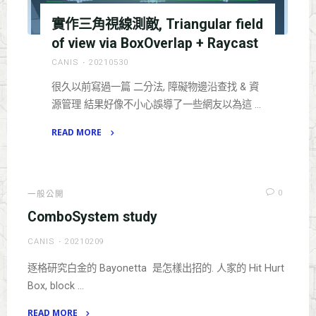
實作三角視線測敵, Triangular field
of view via BoxOverlap + Raycast
CANIS
20210530
很久以前寫過一篇 二分法, 障礙物邊沿查找 & 資
源管理 結果好像不小心誤導了一些網友以為這 …
READ MORE
"實
作
三
0
一般公開
角
ComboSystem study
視
線
CANIS
20210209
測
敵,
逐格研究白金的 Bayonetta 是怎樣出招的. 人家的 Hit Hurt
Triangular
Box, block …
field
READ MORE