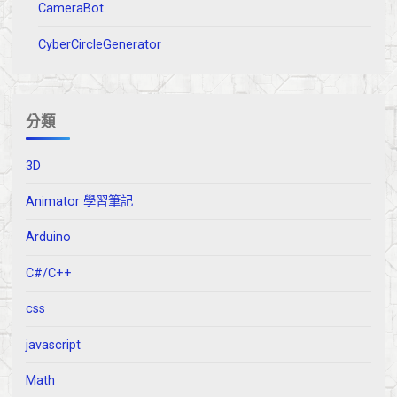
CameraBot
CyberCircleGenerator
分類
3D
Animator 學習筆記
Arduino
C#/C++
css
javascript
Math