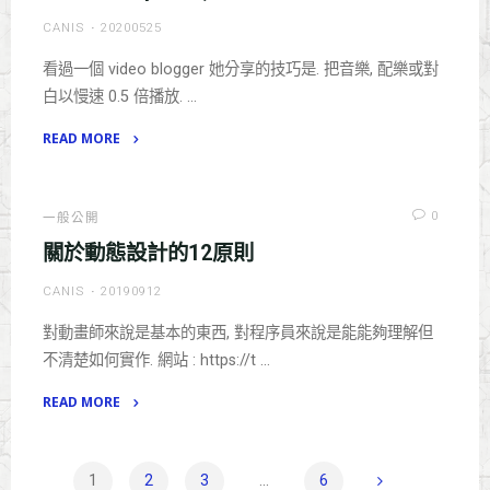
對
CANIS
20200525
照
表"
看過一個 video blogger 她分享的技巧是. 把音樂, 配樂或對
白以慢速 0.5 倍播放. …
READ MORE
"使
用
Mocap
0
一般公開
錄
關於動態設計的12原則
製,
CANIS
20190912
動
漫
對動畫師來說是基本的東西, 對程序員來說是能能夠理解但
人
不清楚如何實作. 網站 : https://t …
物
的
READ MORE
技
"關
巧."
於
動
1
2
3
...
6