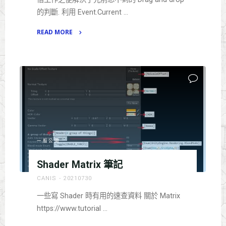
的判斷. 利用 Event.Current …
READ MORE
"Unity3d
:
UnityEditor
上
的
Drag
and
drop
寫
一般公開
法."
Shader Matrix 筆記
CANIS
20210730
一些寫 Shader 時有用的速查資料 關於 Matrix
https://www.tutorial …