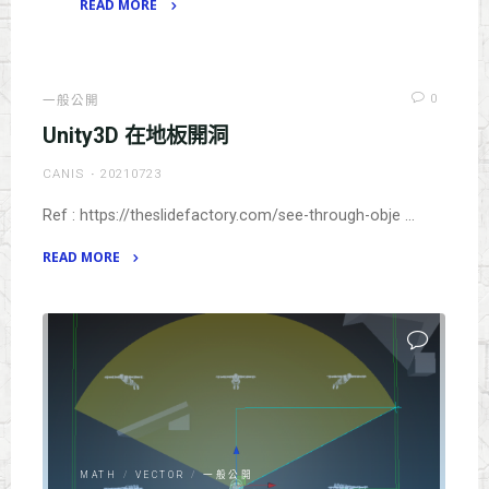
READ MORE
"Shader
Matrix
筆
0
一般公開
記"
Unity3D 在地板開洞
CANIS
20210723
Ref : https://theslidefactory.com/see-through-obje …
READ MORE
"Unity3D
在
地
板
開
洞"
MATH
/
VECTOR
/
一般公開