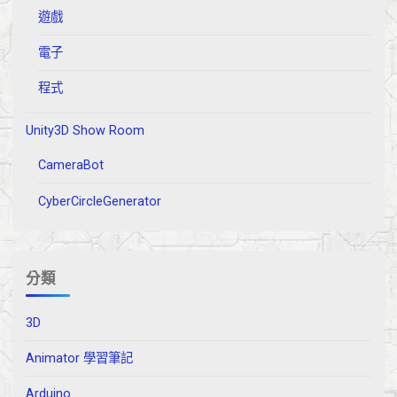
遊戲
電子
程式
Unity3D Show Room
CameraBot
CyberCircleGenerator
分類
3D
Animator 學習筆記
Arduino