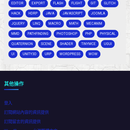
EDITOR
EXPORT
FLASH
FLIGHT
GIT
GLITCH
HACK
HDRP
JAVA
JAVASCRIPT
JOOMLA
JQUERY
LINQ
MACRO
MATH
MECANIM
MMD
PATHFINDING
PHOTOSHOP
PHP
PHYSICAL
QUATERNION
SCENE
SHADER
TINYMCE
UGUI
UI
UNITY3D
URP
WORDPRESS
WOW
其他操作
登入
訂閱網站內容的資訊提供
訂閱留言的資訊提供