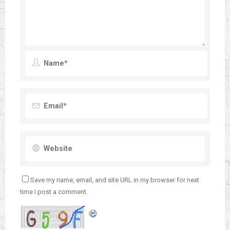
Save my name, email, and site URL in my browser for next
time I post a comment.