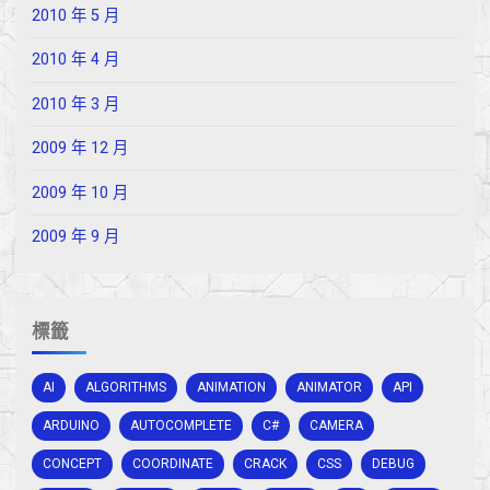
2010 年 5 月
2010 年 4 月
2010 年 3 月
2009 年 12 月
2009 年 10 月
2009 年 9 月
標籤
AI
ALGORITHMS
ANIMATION
ANIMATOR
API
ARDUINO
AUTOCOMPLETE
C#
CAMERA
CONCEPT
COORDINATE
CRACK
CSS
DEBUG