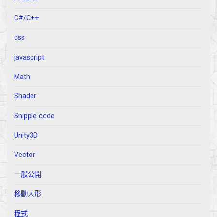
C#/C++
css
javascript
Math
Shader
Snipple code
Unity3D
Vector
一般公開
移動人形
程式