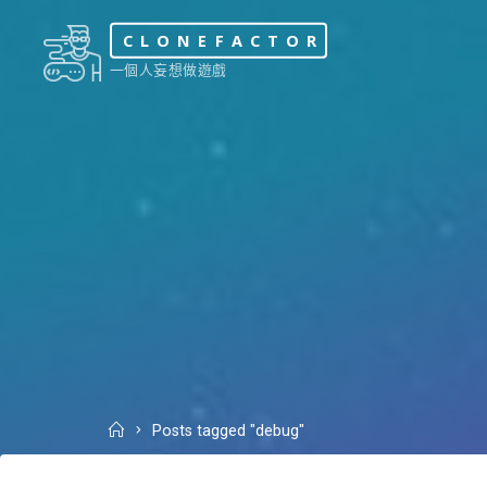
Skip
CLONEFACTOR
to
一個人妄想做遊戲
content
Home
Posts tagged "debug"