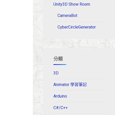
Unity3D Show Room
CameraBot
CyberCircleGenerator
分類
3D
Animator 學習筆記
Arduino
C#/C++