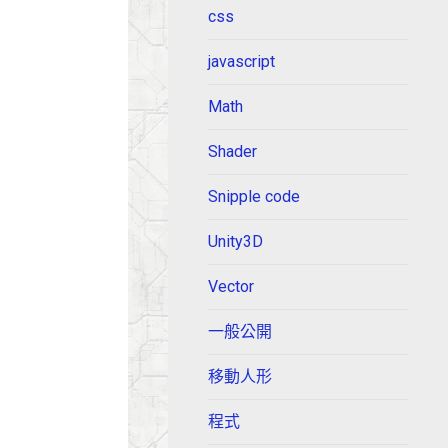
css
javascript
Math
Shader
Snipple code
Unity3D
Vector
一般公開
移動人形
程式