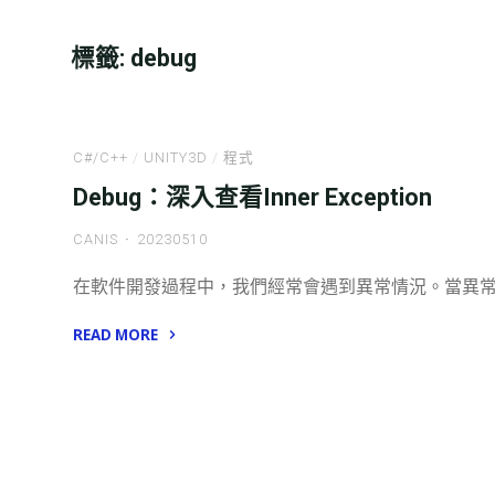
標籤:
debug
C#/C++
/
UNITY3D
/
程式
Debug：深入查看Inner Exception
CANIS
20230510
在軟件開發過程中，我們經常會遇到異常情況。當異常發
READ MORE
"Debug：
深
入
查
看