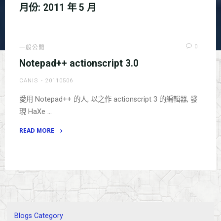
月份:
2011 年 5 月
0
一般公開
Notepad++ actionscript 3.0
CANIS
20110506
愛用 Notepad++ 的人, 以之作 actionscript 3 的編輯器, 發
現 HaXe …
READ MORE
"Notepad++
actionscript
3.0"
Blogs Category