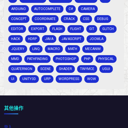
ARDUINO
AUTOCOMPLETE
C#
CAMERA
CONCEPT
COORDINATE
CRACK
CSS
DEBUG
EDITOR
EXPORT
FLASH
FLIGHT
GIT
GLITCH
HACK
HDRP
JAVA
JAVASCRIPT
JOOMLA
JQUERY
LINQ
MACRO
MATH
MECANIM
MMD
PATHFINDING
PHOTOSHOP
PHP
PHYSICAL
QUATERNION
SCENE
SHADER
TINYMCE
UGUI
UI
UNITY3D
URP
WORDPRESS
WOW
其他操作
登入