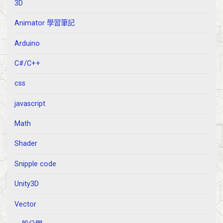
3D
Animator 學習筆記
Arduino
C#/C++
css
javascript
Math
Shader
Snipple code
Unity3D
Vector