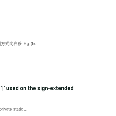
右移. E.g. (he …
|’ used on the sign-extended
te static …