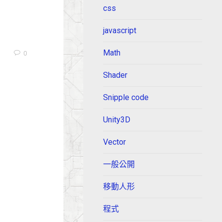
css
javascript
Math
0
Shader
Snipple code
Unity3D
Vector
一般公開
移動人形
程式