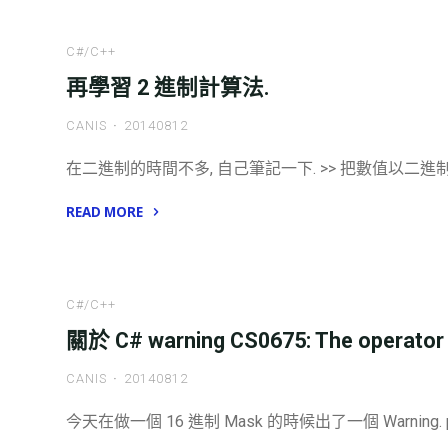
C#/C++
再學習 2 進制計算法.
CANIS
20140812
在二進制的時間不多, 自己筆記一下. >> 把數值以二進制方式向
READ MORE
"再
學
習
C#/C++
2
關於 C# warning CS0675: The operator `
進
制
CANIS
20140812
計
算
今天在做一個 16 進制 Mask 的時候出了一個 Warning. priva
法."