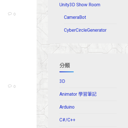
Unity3D Show Room
0
CameraBot
CyberCircleGenerator
分類
3D
0
Animator 學習筆記
Arduino
C#/C++