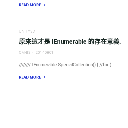
READ MORE
"關
於
C#
UNITY3D
warning
原來這才是 IEnumerable 的存在意義.
CS0675:
The
CANIS
20140801
operator
`|’
//////// IEnumerable SpecialCollection() { //for ( …
used
READ MORE
on
"原
the
來
sign-
這
extended"
才
是
IEnumerable