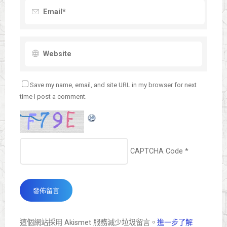
Save my name, email, and site URL in my browser for next
time I post a comment.
CAPTCHA Code
*
這個網站採用 Akismet 服務減少垃圾留言。
進一步了解