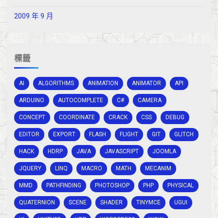
2009 年 9 月
標籤
AI
ALGORITHMS
ANIMATION
ANIMATOR
API
ARDUINO
AUTOCOMPLETE
C#
CAMERA
CONCEPT
COORDINATE
CRACK
CSS
DEBUG
EDITOR
EXPORT
FLASH
FLIGHT
GIT
GLITCH
HACK
HDRP
JAVA
JAVASCRIPT
JOOMLA
JQUERY
LINQ
MACRO
MATH
MECANIM
MMD
PATHFINDING
PHOTOSHOP
PHP
PHYSICAL
QUATERNION
SCENE
SHADER
TINYMCE
UGUI