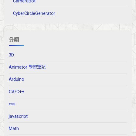
CameraBot
CyberCircleGenerator
分類
3D
Animator 學習筆記
Arduino
C#/C++
css
javascript
Math