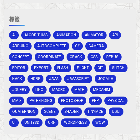
標籤
AI
ALGORITHMS
ANIMATION
ANIMATOR
API
ARDUINO
AUTOCOMPLETE
C#
CAMERA
CONCEPT
COORDINATE
CRACK
CSS
DEBUG
EDITOR
EXPORT
FLASH
FLIGHT
GIT
GLITCH
HACK
HDRP
JAVA
JAVASCRIPT
JOOMLA
JQUERY
LINQ
MACRO
MATH
MECANIM
MMD
PATHFINDING
PHOTOSHOP
PHP
PHYSICAL
QUATERNION
SCENE
SHADER
TINYMCE
UGUI
UI
UNITY3D
URP
WORDPRESS
WOW