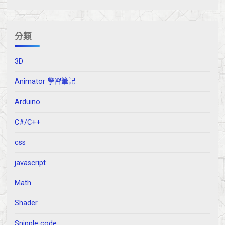
分類
3D
Animator 學習筆記
Arduino
C#/C++
css
javascript
Math
Shader
Snipple code