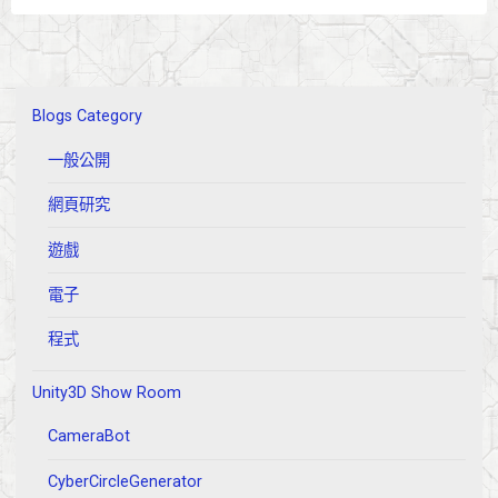
Shader"
Blogs Category
一般公開
網頁研究
遊戲
電子
程式
Unity3D Show Room
CameraBot
CyberCircleGenerator