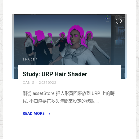
Study
:
shadow
bias
on
main
light"
SHADER
Study: URP Hair Shader
CANIS
20210922
剛從 assetStore 把人形買回來放到 URP 上的時
候. 不知道要花多久時間來設定的狀態. …
READ MORE
"Study:
URP
Hair