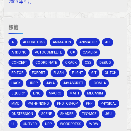
2009 年 9 月
標籤
AI
ALGORITHMS
ANIMATION
ANIMATOR
API
ARDUINO
AUTOCOMPLETE
C#
CAMERA
CONCEPT
COORDINATE
CRACK
CSS
DEBUG
EDITOR
EXPORT
FLASH
FLIGHT
GIT
GLITCH
HACK
HDRP
JAVA
JAVASCRIPT
JOOMLA
JQUERY
LINQ
MACRO
MATH
MECANIM
MMD
PATHFINDING
PHOTOSHOP
PHP
PHYSICAL
QUATERNION
SCENE
SHADER
TINYMCE
UGUI
UI
UNITY3D
URP
WORDPRESS
WOW