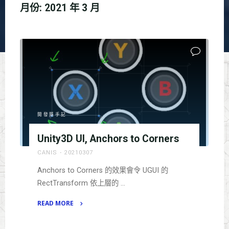
月份:
2021 年 3 月
開發隨手記
Unity3D UI, Anchors to Corners
CANIS
20210307
Anchors to Corners 的效果會令 UGUI 的
RectTransform 依上層的 …
READ MORE
"Unity3D
UI,