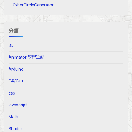
CyberCircleGenerator
分類
3D
Animator 學習筆記
Arduino
C#/C++
css
javascript
Math
Shader