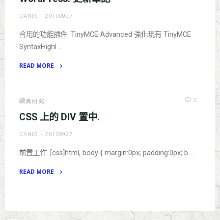
實
CANIS
20100927
時
讀
合用的功能插件. TinyMCE Advanced 強化現有 TinyMCE
取."
SyntaxHighl …
READ MORE
"WordPress.
更
新
0
網頁研究
筆
CSS 上的 DIV 置中.
記"
CANIS
20100927
前置工作. [css]html, body { margin:0px; padding:0px; b …
READ MORE
"CSS
上
的
DIV