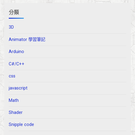
分類
3D
Animator 學習筆記
Arduino
C#/C++
css
javascript
Math
Shader
Snipple code