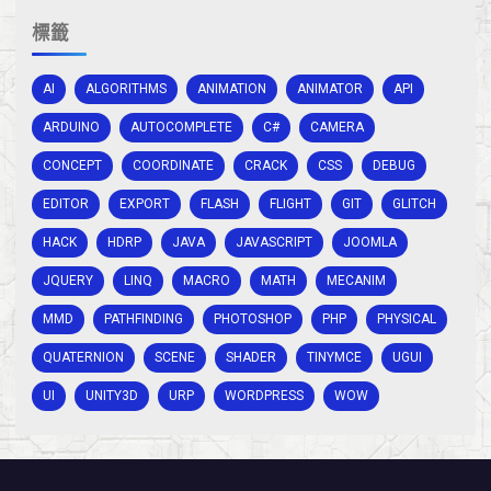
標籤
AI
ALGORITHMS
ANIMATION
ANIMATOR
API
ARDUINO
AUTOCOMPLETE
C#
CAMERA
CONCEPT
COORDINATE
CRACK
CSS
DEBUG
EDITOR
EXPORT
FLASH
FLIGHT
GIT
GLITCH
HACK
HDRP
JAVA
JAVASCRIPT
JOOMLA
JQUERY
LINQ
MACRO
MATH
MECANIM
MMD
PATHFINDING
PHOTOSHOP
PHP
PHYSICAL
QUATERNION
SCENE
SHADER
TINYMCE
UGUI
UI
UNITY3D
URP
WORDPRESS
WOW