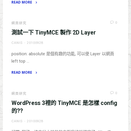
READ MORE
"Starcraft
2
Artwork"
0
網頁研究
測試一下 TinyMCE 製作 2D Layer
CANIS
20100928
position: absolute 是個有趣的功能, 可以使 Layer 以網頁
left top …
READ MORE
"測
試
一
0
網頁研究
下
WordPress 3裡的 TinyMCE 是怎樣 config
TinyMCE
的??
製
CANIS
20100928
作
2D