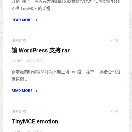
好罷. 翻了一堆古谷大神的的文獻我終於確定了.. WordPress
Layer"
3 裡 TinyMCE 的架構 …
READ MORE
"WordPress
3
裡
0
網頁研究
的
讓 WordPress 支持 rar
TinyMCE
CANIS
20100927
是
怎
寫前篇的時候特然發覺不能上傳 rar 檔 ….啥??….. 連後台也沒
樣
有這個 …
config
的??"
READ MORE
"讓
WordPress
支
0
網頁研究
持
TinyMCE emotion
rar"
CANIS
20100927