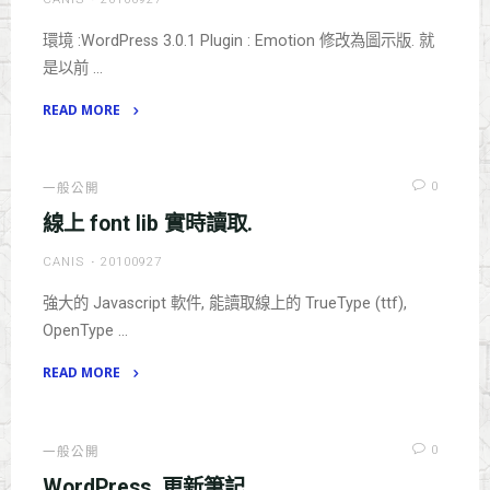
環境 :WordPress 3.0.1 Plugin : Emotion 修改為圖示版. 就
是以前 …
READ MORE
"TinyMCE
emotion"
0
一般公開
線上 font lib 實時讀取.
CANIS
20100927
強大的 Javascript 軟件, 能讀取線上的 TrueType (ttf),
OpenType …
READ MORE
"線
上
font
0
一般公開
lib
WordPress. 更新筆記