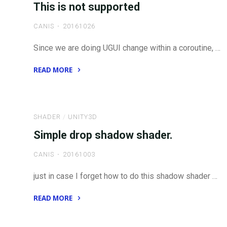
This is not supported
CANIS
20161026
Since we are doing UGUI change within a coroutine, …
READ MORE
"Trying
to
add
SHADER
/
UNITY3D
Image
Simple drop shadow shader.
for
graphic
CANIS
20161003
rebuild
while
just in case I forget how to do this shadow shader …
we
READ MORE
are
"Simple
already
drop