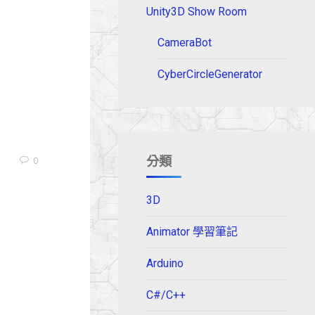
Unity3D Show Room
CameraBot
CyberCircleGenerator
分類
0
3D
Animator 學習筆記
Arduino
C#/C++