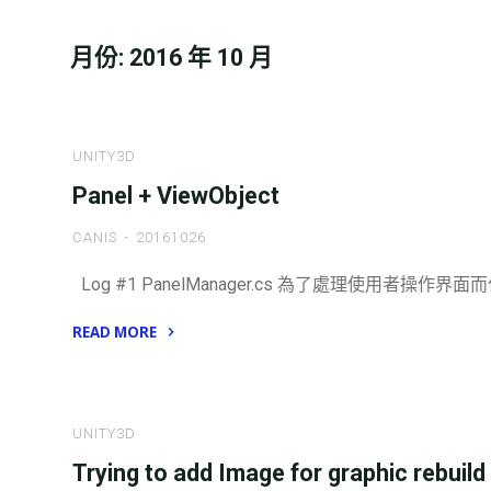
月份:
2016 年 10 月
UNITY3D
Panel + ViewObject
CANIS
20161026
Log #1 PanelManager.cs 為了處理使用者操作界面而
READ MORE
"Panel
+
ViewObject"
UNITY3D
Trying to add Image for graphic rebuild 