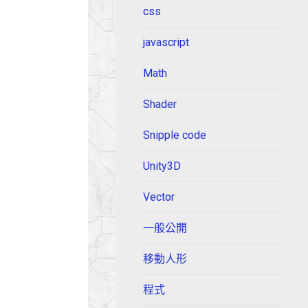
css
javascript
Math
Shader
Snipple code
Unity3D
Vector
一般公開
移動人形
程式