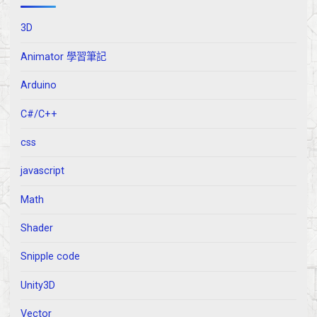
3D
Animator 學習筆記
Arduino
C#/C++
css
javascript
Math
Shader
Snipple code
Unity3D
Vector