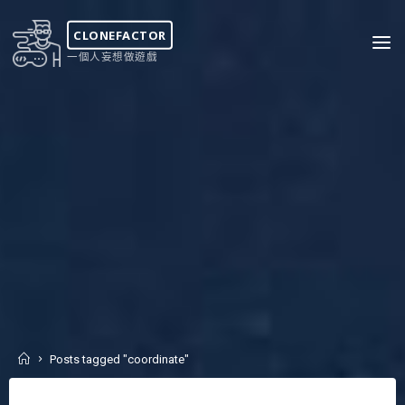
Skip
to
CLONEFACTOR
content
一個人妄想做遊戲
Home
Posts tagged "coordinate"