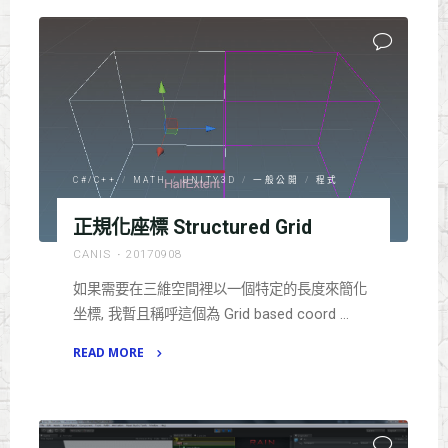
marker
on
screen."
C#/C++
/
MATH
/
UNITY3D
/
一般公開
/
程式
正規化座標 Structured Grid
CANIS
20170908
如果需要在三維空間裡以一個特定的長度來簡化
坐標, 我暫且稱呼這個為 Grid based coord …
READ MORE
"正
規
化
座