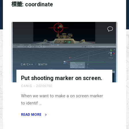
標籤:
coordinate
C#/C++
/
MATH
Put shooting marker on screen.
CANIS
20200702
When we want to make a on screen marker
to identif …
READ MORE
"Put
shooting