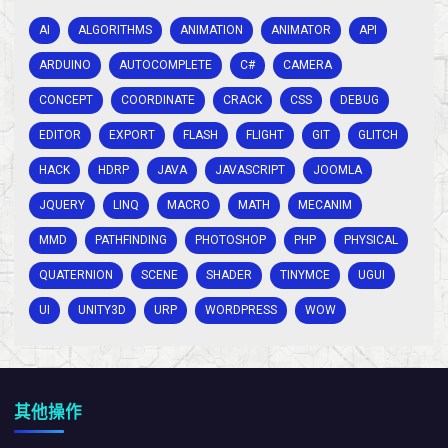
AI
ALGORITHMS
ANIMATION
ANIMATOR
API
ARDUINO
AUTOCOMPLETE
C#
CAMERA
CONCEPT
COORDINATE
CRACK
CSS
DEBUG
EDITOR
EXPORT
FLASH
FLIGHT
GIT
GLITCH
HACK
HDRP
JAVA
JAVASCRIPT
JOOMLA
JQUERY
LINQ
MACRO
MATH
MECANIM
MMD
PATHFINDING
PHOTOSHOP
PHP
PHYSICAL
QUATERNION
SCENE
SHADER
TINYMCE
UGUI
UI
UNITY3D
URP
WORDPRESS
WOW
其他操作