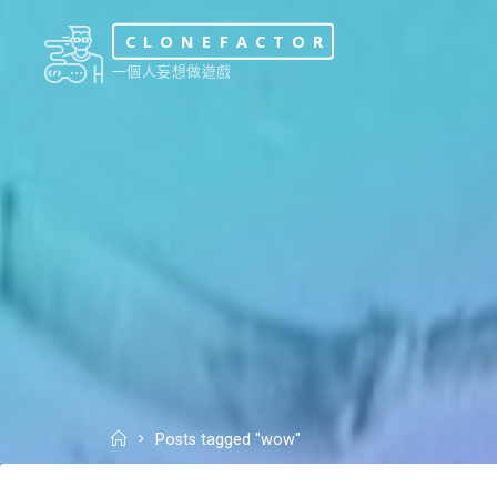
Skip
CLONEFACTOR
to
一個人妄想做遊戲
content
Home
Posts tagged "wow"