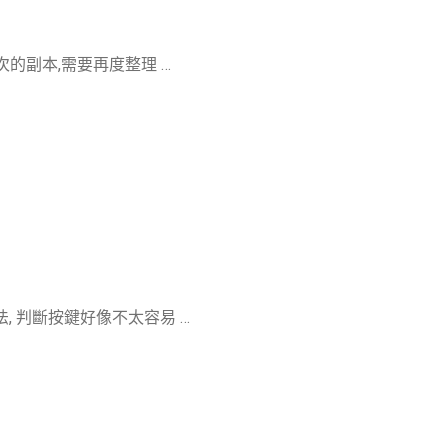
半百次的副本,需要再度整理 …
本的寫法, 判斷按鍵好像不太容易 …