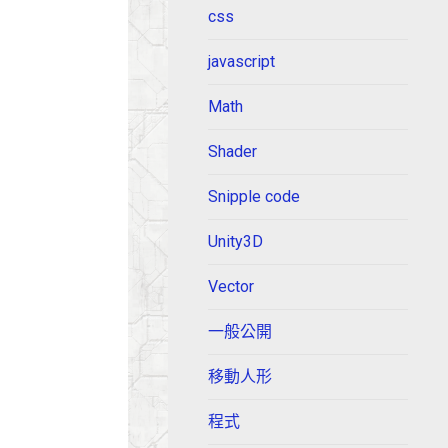
css
javascript
Math
Shader
Snipple code
Unity3D
Vector
一般公開
移動人形
程式