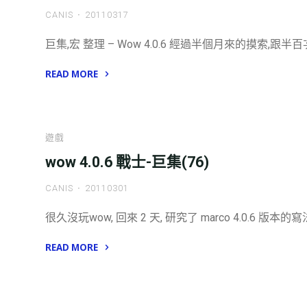
CANIS
20110317
巨集,宏 整理 – Wow 4.0.6 經過半個月來的摸索,跟
READ MORE
"Wow
4.0.6
戰
遊戲
士
wow 4.0.6 戰士-巨集(76)
巨
集
CANIS
20110301
整
理"
很久沒玩wow, 回來 2 天, 研究了 marco 4.0.6 版
READ MORE
"wow
4.0.6
戰