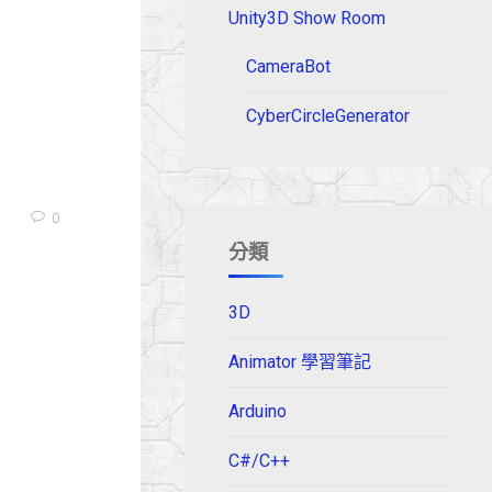
Unity3D Show Room
CameraBot
CyberCircleGenerator
0
分類
3D
Animator 學習筆記
Arduino
C#/C++