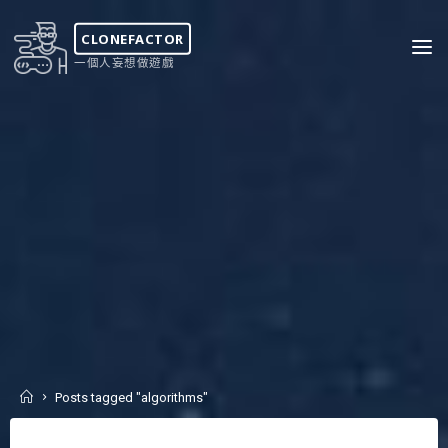
Skip
to
CLONEFACTOR
content
一個人妄想做遊戲
Home
Posts tagged "algorithms"