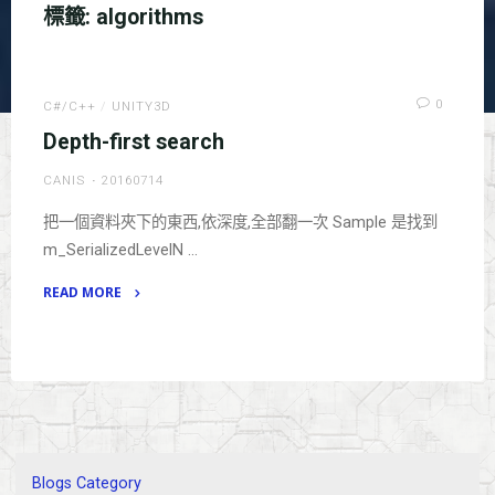
標籤:
algorithms
0
C#/C++
/
UNITY3D
Depth-first search
CANIS
20160714
把一個資料夾下的東西,依深度,全部翻一次 Sample 是找到
m_SerializedLevelN …
READ MORE
"Depth-
first
search"
Blogs Category