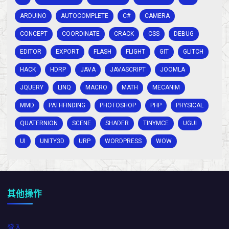
ARDUINO
AUTOCOMPLETE
C#
CAMERA
CONCEPT
COORDINATE
CRACK
CSS
DEBUG
EDITOR
EXPORT
FLASH
FLIGHT
GIT
GLITCH
HACK
HDRP
JAVA
JAVASCRIPT
JOOMLA
JQUERY
LINQ
MACRO
MATH
MECANIM
MMD
PATHFINDING
PHOTOSHOP
PHP
PHYSICAL
QUATERNION
SCENE
SHADER
TINYMCE
UGUI
UI
UNITY3D
URP
WORDPRESS
WOW
其他操作
登入