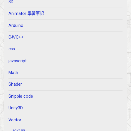
3D
Animator 學習筆記
Arduino
C#/C++
css
javascript
Math
Shader
Snipple code
Unity3D
Vector