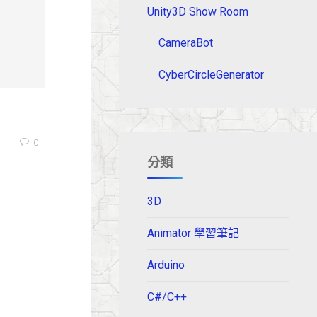
Unity3D Show Room
CameraBot
CyberCircleGenerator
0
分類
3D
Animator 學習筆記
Arduino
C#/C++