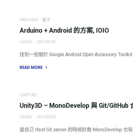
為
是
好
Cubieboard
玩."
ARDUINO
/
電子
?"
Arduino + Android 的方案, IOIO
CANIS
20130726
找到一些關於 Google Android Open Accessory Toolki
READ MORE
"Arduino
+
Android
UNITY3D
的
Unity3D – MonoDevelop 與 Git/GitHub
方
案,
CANIS
20130703
IOIO"
當自己 Host Git server 的時候好像 MonoDevelop 也有使