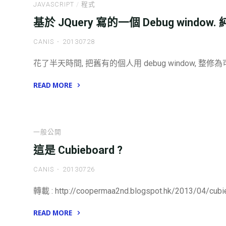
JAVASCRIPT
/
程式
見
基於 JQuery 寫的一個 Debug window.
的
HTML,JS,CSS"
CANIS
20130728
花了半天時間, 把舊有的個人用 debug window, 整修為
READ MORE
"基
於
JQuery
一般公開
寫
這是 Cubieboard ?
的
一
CANIS
20130726
個
Debug
轉載 : http://coopermaa2nd.blogspot.hk/2013/04/cubi
window.
READ MORE
純
"這