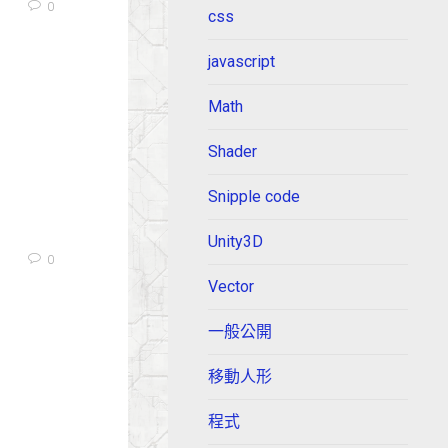
0
css
javascript
Math
Shader
Snipple code
Unity3D
0
Vector
一般公開
移動人形
程式