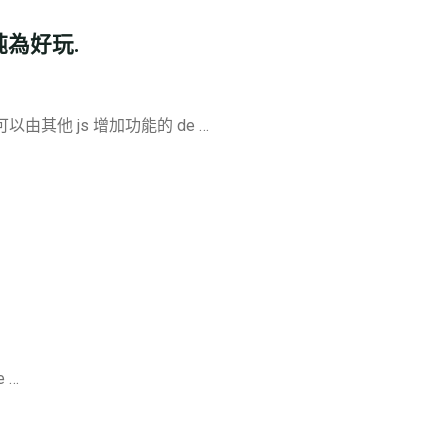
 純為好玩.
可以由其他 js 增加功能的 de …
e …