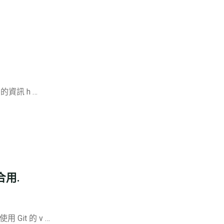
t 的資訊 h …
 合用.
用 Git 的 v …