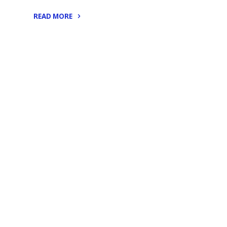
READ MORE
"Unity3D
–
MonoDevelop
與
Git/GitHub
合
用."