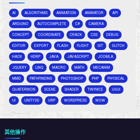
AI
ALGORITHMS
ANIMATION
ANIMATOR
API
ARDUINO
AUTOCOMPLETE
C#
CAMERA
CONCEPT
COORDINATE
CRACK
CSS
DEBUG
EDITOR
EXPORT
FLASH
FLIGHT
GIT
GLITCH
HACK
HDRP
JAVA
JAVASCRIPT
JOOMLA
JQUERY
LINQ
MACRO
MATH
MECANIM
MMD
PATHFINDING
PHOTOSHOP
PHP
PHYSICAL
QUATERNION
SCENE
SHADER
TINYMCE
UGUI
UI
UNITY3D
URP
WORDPRESS
WOW
其他操作