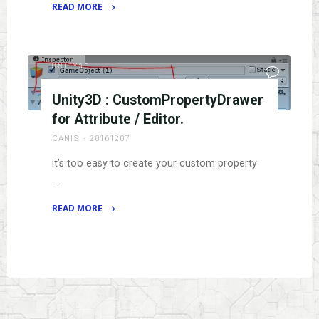
READ MORE
"Finger
touch
physical"
UNITY3D
Unity3D : CustomPropertyDrawer
for Attribute / Editor.
CANIS
20161207
it’s too easy to create your custom property
…
READ MORE
"Unity3D
:
CustomPropertyDrawer
for
Attribute
/