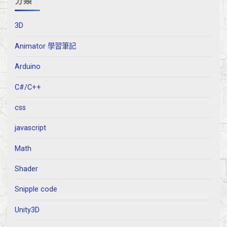
分類
3D
Animator 學習筆記
Arduino
C#/C++
css
javascript
Math
Shader
Snipple code
Unity3D