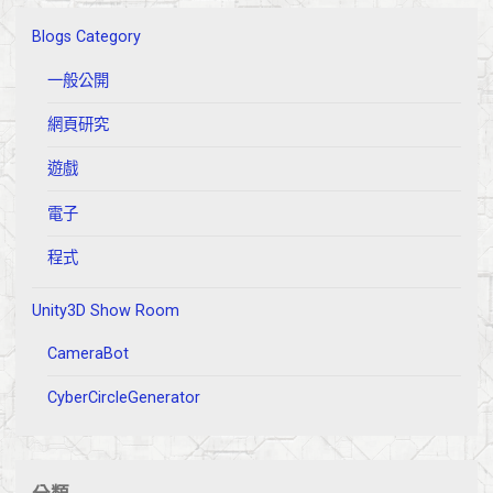
Editor."
Blogs Category
一般公開
網頁研究
遊戲
電子
程式
Unity3D Show Room
CameraBot
CyberCircleGenerator