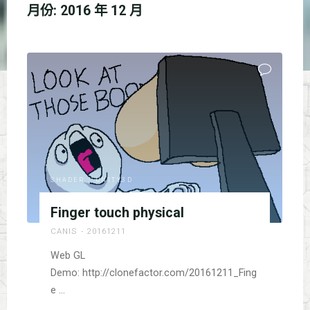
月份:
2016 年 12 月
SHADER
/
UNITY3D
Finger touch physical
CANIS
20161211
Web GL
Demo: http://clonefactor.com/20161211_Fing
e …