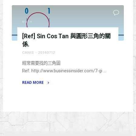
marker
on
screen."
MATH
[Ref] Sin Cos Tan 與圓形三角的關
係.
CANIS
20160712
經常需要找的三角圖
Ref: http://www.businessinsider.com/7-gi …
READ MORE
"
[Ref]
Sin
Cos
Tan
與
圓