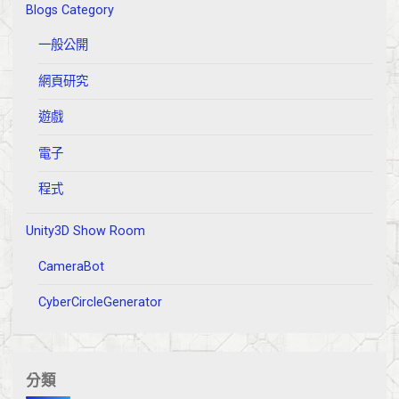
Blogs Category
形
三
一般公開
角
的
網頁研究
關
遊戲
係."
電子
程式
Unity3D Show Room
CameraBot
CyberCircleGenerator
分類