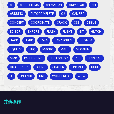
AI
ALGORITHMS
ANIMATION
ANIMATOR
API
ARDUINO
AUTOCOMPLETE
C#
CAMERA
CONCEPT
COORDINATE
CRACK
CSS
DEBUG
EDITOR
EXPORT
FLASH
FLIGHT
GIT
GLITCH
HACK
HDRP
JAVA
JAVASCRIPT
JOOMLA
JQUERY
LINQ
MACRO
MATH
MECANIM
MMD
PATHFINDING
PHOTOSHOP
PHP
PHYSICAL
QUATERNION
SCENE
SHADER
TINYMCE
UGUI
UI
UNITY3D
URP
WORDPRESS
WOW
其他操作