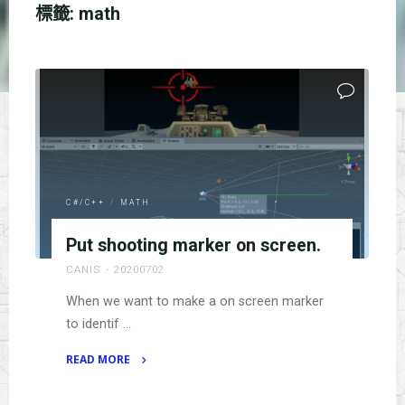
標籤:
math
C#/C++
/
MATH
Put shooting marker on screen.
CANIS
20200702
When we want to make a on screen marker
to identif …
READ MORE
"Put
shooting