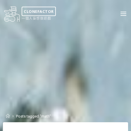
Skip
to
CLONEFACTOR
content
一個人妄想做遊戲
Home
Posts tagged "math"