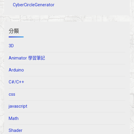
CyberCircleGenerator
分類
3D
Animator 學習筆記
Arduino
C#/C++
css
javascript
Math
Shader