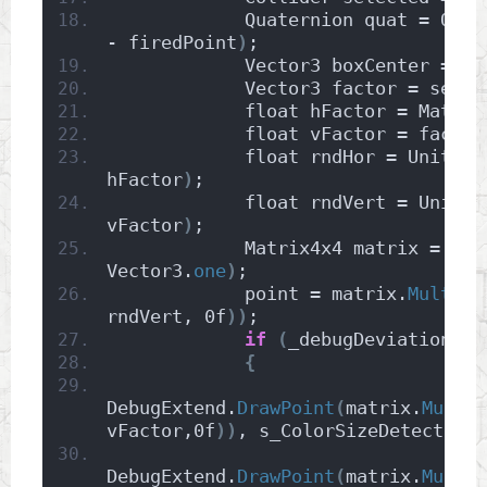
            Quaternion quat = Quat
- firedPoint
)
;
            Vector3 boxCenter = se
            Vector3 factor = selec
            float hFactor = Mathf.
            float vFactor = factor
            float rndHor = UnityEn
hFactor
)
;
            float rndVert = UnityE
vFactor
)
;
            Matrix4x4 matrix = Mat
Vector3.
one
)
;
            point = matrix.
Multipl
rndVert, 0f
))
;
if
(
_debugDeviation
)
{
DebugExtend.
DrawPoint
(
matrix.
Multip
vFactor,0f
))
, s_ColorSizeDetection,
DebugExtend.
DrawPoint
(
matrix.
Multip