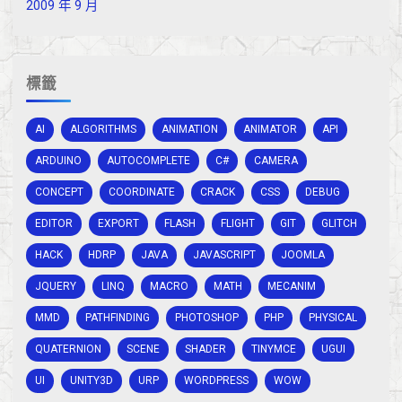
2009 年 9 月
標籤
AI
ALGORITHMS
ANIMATION
ANIMATOR
API
ARDUINO
AUTOCOMPLETE
C#
CAMERA
CONCEPT
COORDINATE
CRACK
CSS
DEBUG
EDITOR
EXPORT
FLASH
FLIGHT
GIT
GLITCH
HACK
HDRP
JAVA
JAVASCRIPT
JOOMLA
JQUERY
LINQ
MACRO
MATH
MECANIM
MMD
PATHFINDING
PHOTOSHOP
PHP
PHYSICAL
QUATERNION
SCENE
SHADER
TINYMCE
UGUI
UI
UNITY3D
URP
WORDPRESS
WOW