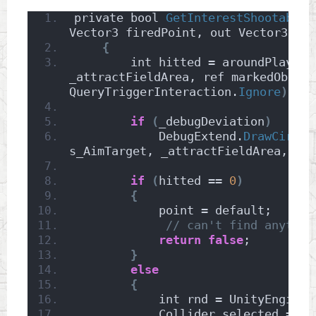
private bool 
GetInterestShootableP
Vector3 firedPoint, out Vector3 poi
{
        int hitted = aroundPlayerH
_attractFieldArea, ref markedObjs, 
QueryTriggerInteraction.
Ignore
)
;
if
(
_debugDeviation
)
            DebugExtend.
DrawCircle
s_AimTarget, _attractFieldArea, s_D
if
(
hitted == 
0
)
{
            point = default;
// can't find anythin
return
false
;
}
else
{
            int rnd = UnityEngine.
            Collider selected = ma