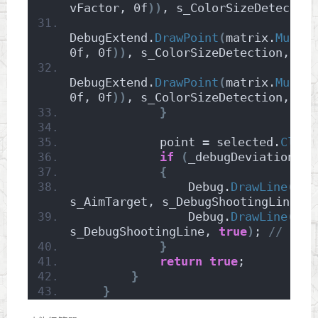
vFactor, 0f
))
, s_ColorSizeDetection
DebugExtend.
DrawPoint
(
matrix.
Multip
0f, 0f
))
, s_ColorSizeDetection, 
0.2
DebugExtend.
DrawPoint
(
matrix.
Multip
0f, 0f
))
, s_ColorSizeDetection, 
0.2
}
            point = selected.
Close
if
(
_debugDeviation
)
{
                Debug.
DrawLine
(
fir
s_AimTarget, s_DebugShootingLine, 
t
                Debug.
DrawLine
(
fir
s_DebugShootingLine, 
true
)
; 
// fina
}
return
true
;
}
}