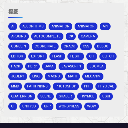
標籤
AI
ALGORITHMS
ANIMATION
ANIMATOR
API
ARDUINO
AUTOCOMPLETE
C#
CAMERA
CONCEPT
COORDINATE
CRACK
CSS
DEBUG
EDITOR
EXPORT
FLASH
FLIGHT
GIT
GLITCH
HACK
HDRP
JAVA
JAVASCRIPT
JOOMLA
JQUERY
LINQ
MACRO
MATH
MECANIM
MMD
PATHFINDING
PHOTOSHOP
PHP
PHYSICAL
QUATERNION
SCENE
SHADER
TINYMCE
UGUI
UI
UNITY3D
URP
WORDPRESS
WOW