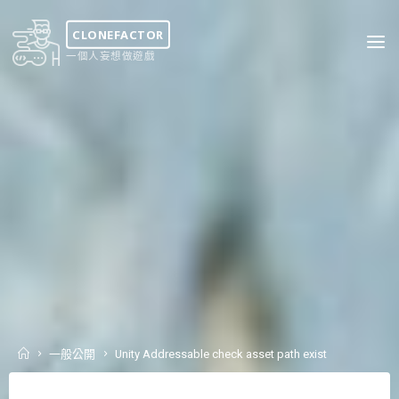
Skip
to
CLONEFACTOR
content
一個人妄想做遊戲
Home
一般公開
Unity Addressable check asset path exist