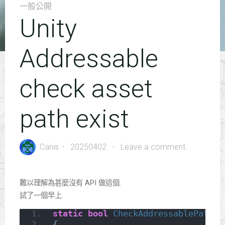
一般公開
Unity
Addressable
check asset
path exist
Canis
20250402
Leave a comment
難以理解為甚麼沒有 API 做這個.
試了一個早上.
static
bool
CheckAddressablePath
(
s
{