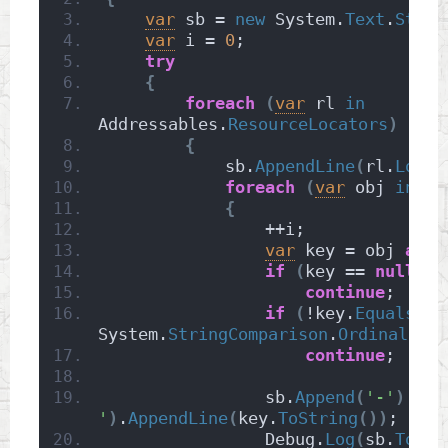
var
 sb = 
new
 System.
Text
.
Strin
var
 i = 
0
;
try
{
foreach
(
var
 rl 
in
Addressables.
ResourceLocators
)
{
            sb.
AppendLine
(
rl.
Locat
foreach
(
var
 obj 
in
 rl
{
                ++i;
var
 key = obj 
as
s
if
(
key == 
null
 ||
continue
;
if
(
!key.
Equals
(
pa
System.
StringComparison
.
OrdinalIgno
continue
;
                sb.
Append
(
'-'
)
.
App
'
)
.
AppendLine
(
key.
ToString
())
;
                Debug.
Log
(
sb.
ToStr