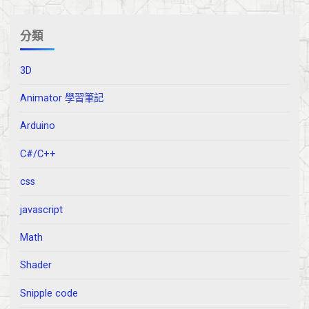
分類
3D
Animator 學習筆記
Arduino
C#/C++
css
javascript
Math
Shader
Snipple code