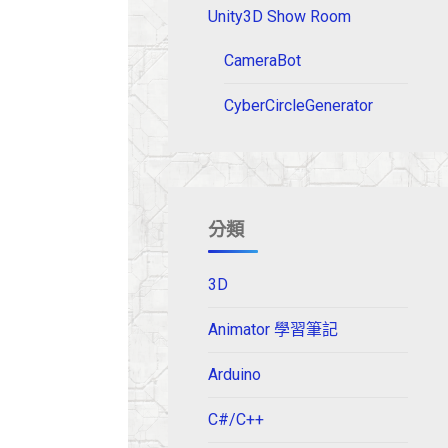
Unity3D Show Room
CameraBot
CyberCircleGenerator
分類
3D
Animator 學習筆記
Arduino
C#/C++