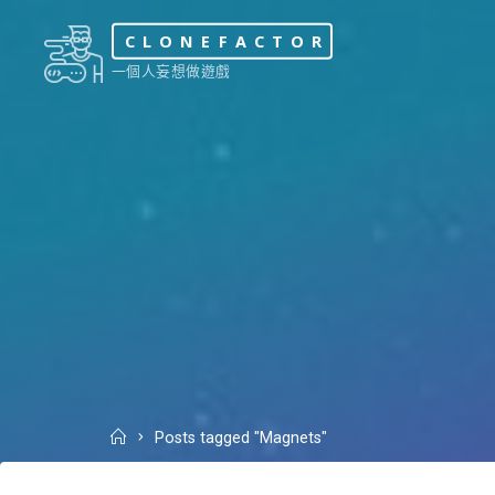
Skip
CLONEFACTOR
to
一個人妄想做遊戲
content
Home
Posts tagged "Magnets"