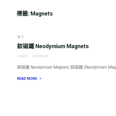
標籤:
Magnets
電子
釹磁鐵 Neodymium Magnets
CANIS
20140605
釹磁鐵 Neodymium Magnets 釹磁鐵 (Neodymium Ma
READ MORE
"釹
磁
鐵
Neodymium
Magnets"