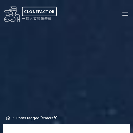
Skip
to
CLONEFACTOR
content
一個人妄想做遊戲
Home
Posts tagged "starcraft"