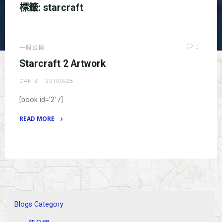
標籤:
starcraft
0
一般公開
Starcraft 2 Artwork
CANIS
20100928
[book id=’2′ /]
READ MORE
"Starcraft
2
Artwork"
Blogs Category