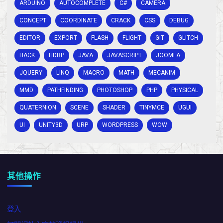
ARDUINO
AUTOCOMPLETE
C#
CAMERA
CONCEPT
COORDINATE
CRACK
CSS
DEBUG
EDITOR
EXPORT
FLASH
FLIGHT
GIT
GLITCH
HACK
HDRP
JAVA
JAVASCRIPT
JOOMLA
JQUERY
LINQ
MACRO
MATH
MECANIM
MMD
PATHFINDING
PHOTOSHOP
PHP
PHYSICAL
QUATERNION
SCENE
SHADER
TINYMCE
UGUI
UI
UNITY3D
URP
WORDPRESS
WOW
其他操作
登入