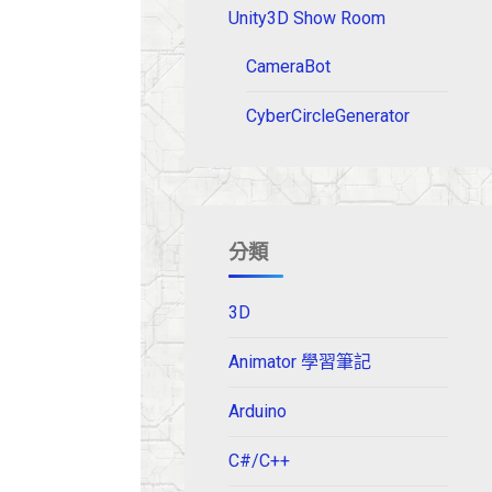
Unity3D Show Room
CameraBot
CyberCircleGenerator
分類
3D
Animator 學習筆記
Arduino
C#/C++