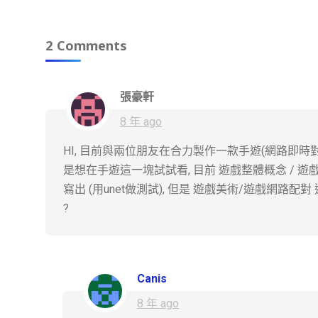
2 Comments
張豪軒
8 年 ago
HI, 目前與兩位朋友在合力製作一款手遊(網路即時對
是想在手遊這一塊試試看, 目前 遊戲整體概念 / 遊戲遊
寫出 (用unet做測試), 但是 遊戲美術/遊戲網路
?
Canis
8 年 ago