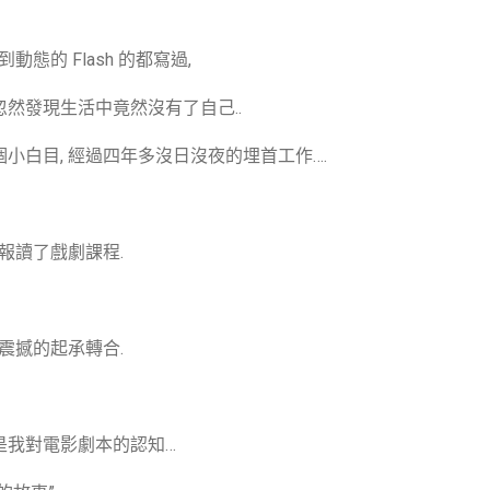
態的 Flash 的都寫過,
然發現生活中竟然沒有了自己..
小白目, 經過四年多沒日沒夜的埋首工作….
報讀了戲劇課程.
震撼的起承轉合.
是我對電影劇本的認知…