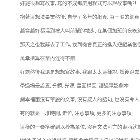
好罷很想寫故事, 寫的不成那麼用程式可以說故事嗎?!
抱著這想法畢業然後, 自學了多年的網頁, 由一般的網頁到動
越寫越好都混到被人叫前輩的地步, 在某個加班的夜晚忽
那天之後我辭去了工作, 找到機會真正的進入遊戲業當個
萬幸還算在業內混得不錯.
好罷然後我還是想想寫故事, 我跟太太這樣說. 然後跑去
學過場景設置, 分鏡, 光源, 畫面構圖, 讀過電影劇本..
劇本裡面沒有華麗的文筆, 沒有感人的語句, 也沒有令人
有的就是一堆時間, 走位, 注意事項, 更多的注意事項.
這樣的一疊準確到以秒為單位, 沒有文法可言的東西就