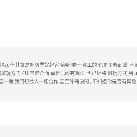
戰), 但其實是超級業餘起家 哈哈 唯一 資工的 也是主修韌體, 不
玩方式 / UI基礎介面 算是已經有想法, 也已經將 遊玩方式 用 un
配對 這一塊 我們想找人一起合作 甚至外聘僱問 , 不知道你是否有興