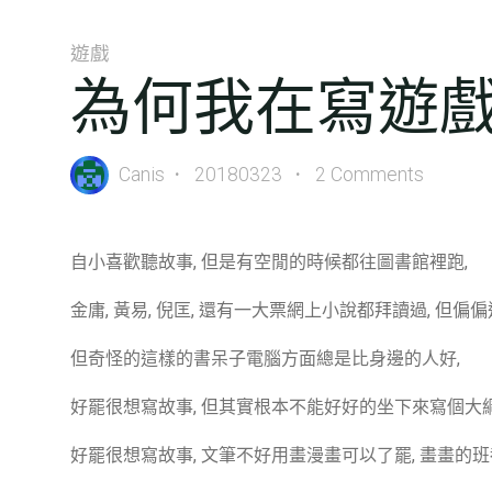
遊戲
為何我在寫遊戲
Canis
20180323
2 Comments
自小喜歡聽故事, 但是有空閒的時候都往圖書館裡跑,
金庸, 黃易, 倪匡, 還有一大票網上小說都拜讀過, 但
但奇怪的這樣的書呆子電腦方面總是比身邊的人好,
好罷很想寫故事, 但其實根本不能好好的坐下來寫個大綱,
好罷很想寫故事, 文筆不好用畫漫畫可以了罷, 畫畫的