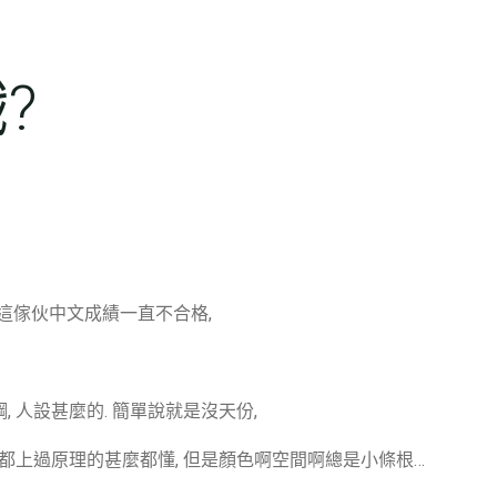
?
偏偏這傢伙中文成績一直不合格,
 人設甚麼的. 簡單說就是沒天份,
班都上過原理的甚麼都懂, 但是顏色啊空間啊總是小條根…