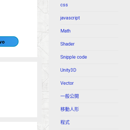
css
javascript
Math
wo
Shader
Snipple code
Unity3D
Vector
一般公開
移動人形
程式