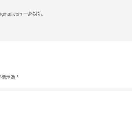
ail.com 一起討論.
位標示為
*