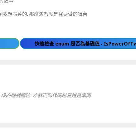
的故事”
受到我想表達的, 那麼遊戲就是我要做的舞台
快速檢查 enum 是否為基礎值 - IsPowerOfT
 級的遊戲體驗. 才發現到代碼越寫越是學問.