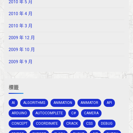
2010 年 5 月
2010 年 4 月
2010 年 3 月
2009 年 12 月
2009 年 10 月
2009 年 9 月
標籤
AI
ALGORITHMS
ANIMATION
ANIMATOR
API
ARDUINO
AUTOCOMPLETE
C#
CAMERA
CONCEPT
COORDINATE
CRACK
CSS
DEBUG