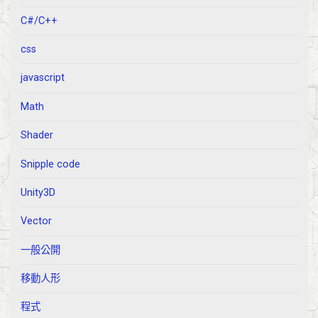
C#/C++
css
javascript
Math
Shader
Snipple code
Unity3D
Vector
一般公開
移動人形
程式