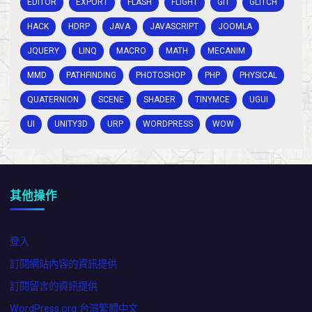
EDITOR
EXPORT
FLASH
FLIGHT
GIT
GLITCH
HACK
HDRP
JAVA
JAVASCRIPT
JOOMLA
JQUERY
LINQ
MACRO
MATH
MECANIM
MMD
PATHFINDING
PHOTOSHOP
PHP
PHYSICAL
QUATERNION
SCENE
SHADER
TINYMCE
UGUI
UI
UNITY3D
URP
WORDPRESS
WOW
其他操作
登入
訂閱網站內容的資訊提供
訂閱留言的資訊提供
WordPress.org 台灣繁體中文