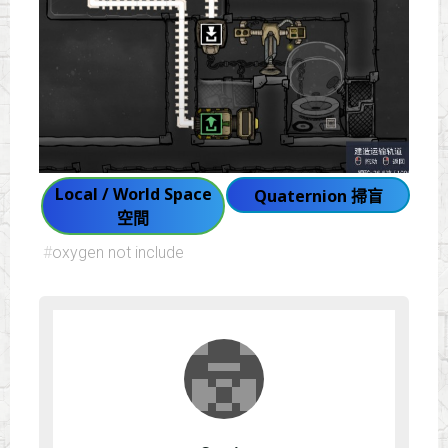
Local / World Space
Quaternion 掃盲
空間
#
oxygen not include