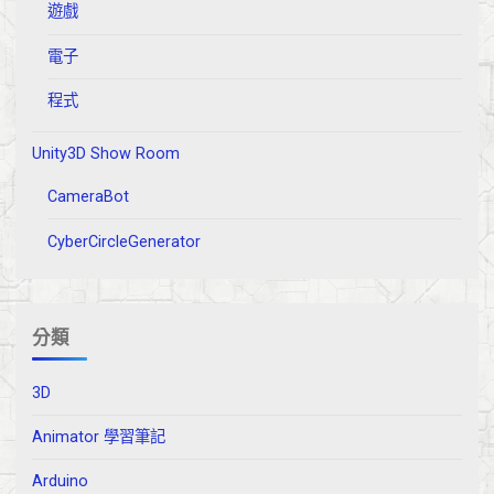
遊戲
電子
程式
Unity3D Show Room
CameraBot
CyberCircleGenerator
分類
3D
Animator 學習筆記
Arduino