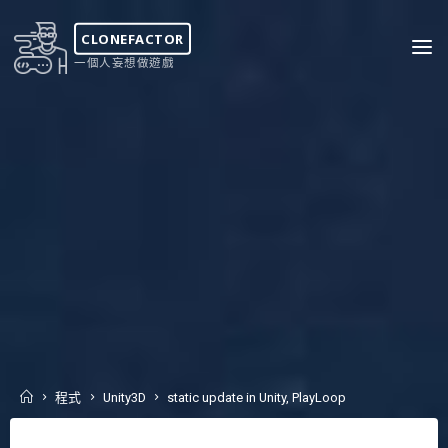
Skip
to
CLONEFACTOR
content
一個人妄想做遊戲
Home
程式
Unity3D
static update in Unity, PlayLoop