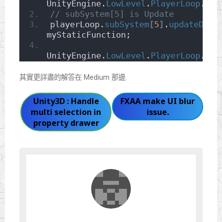
UnityEngine.
LowLevel
.
PlayerLoop
.
Get
// subSystem[5] is Update
playerLoop.
subSystem
[
5
]
.
updateDele
myStaticFunction;
UnityEngine.
LowLevel
.
PlayerLoop
.
Set
其實更詳盡的解答在 Medium 那邊.
Unity3D : Handle
FXAA make UI blur
multi selection in
issue.
property drawer