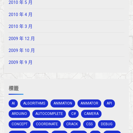
2010 年 5 月
2010 年 4 月
2010 年 3 月
2009 年 12 月
2009 年 10 月
2009 年 9 月
標籤
AI
ALGORITHMS
ANIMATION
ANIMATOR
API
ARDUINO
AUTOCOMPLETE
C#
CAMERA
CONCEPT
COORDINATE
CRACK
CSS
DEBUG