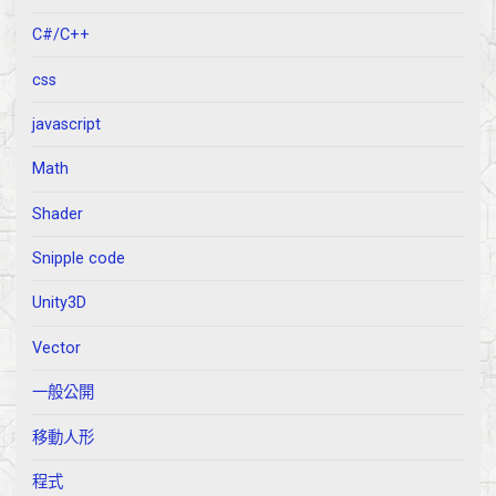
C#/C++
css
javascript
Math
Shader
Snipple code
Unity3D
Vector
一般公開
移動人形
程式