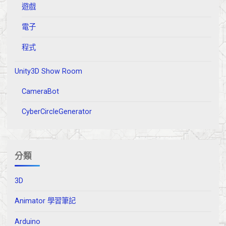
遊戲
電子
程式
Unity3D Show Room
CameraBot
CyberCircleGenerator
分類
3D
Animator 學習筆記
Arduino