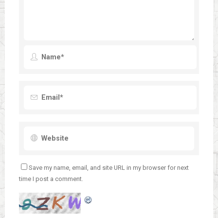
Save my name, email, and site URL in my browser for next
time I post a comment.