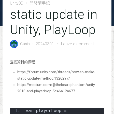
Unity3D
/
開發隨手記
static update in
Unity, PlayLoop
Canis
20240301
Leave a comment
查找資料的過程
https://forum.unity.com/threads/how-to-make-
static-update-method.1326297/
https://medium.com/@thebeardphantom/unity-
2018-and-playerloop-5c46a12a677
var playerLoop = 