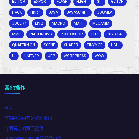
EDITOR
EXPORT
FLASH
FLIGHT
GIT
GLITCH
HACK
HDRP
JAVA
JAVASCRIPT
JOOMLA
JQUERY
LINQ
MACRO
MATH
MECANIM
MMD
PATHFINDING
PHOTOSHOP
PHP
PHYSICAL
QUATERNION
SCENE
SHADER
TINYMCE
UGUI
UI
UNITY3D
URP
WORDPRESS
WOW
其他操作
登入
訂閱網站內容的資訊提供
訂閱留言的資訊提供
WordPress.org 台灣繁體中文