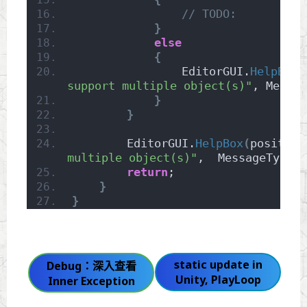
// TODO:
}
else
{
                EditorGUI.
HelpBox
(
support multiple object(s)"
, Messag
}
}
        EditorGUI.
HelpBox
(
position
multiple object(s)"
,  MessageType.
W
return
;
}
}
static update in
Debug：深入查看
Unity, PlayLoop
Inner Exception