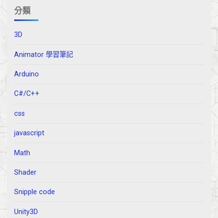
分類
3D
Animator 學習筆記
Arduino
C#/C++
css
javascript
Math
Shader
Snipple code
Unity3D