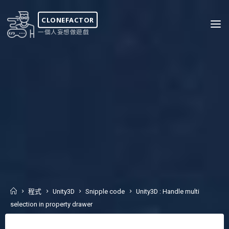
Skip
to
CLONEFACTOR
content
一個人妄想做遊戲
Home
程式
Unity3D
Snipple code
Unity3D : Handle multi
selection in property drawer