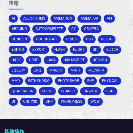
標籤
AI
ALGORITHMS
ANIMATION
ANIMATOR
API
ARDUINO
AUTOCOMPLETE
C#
CAMERA
CONCEPT
COORDINATE
CRACK
CSS
DEBUG
EDITOR
EXPORT
FLASH
FLIGHT
GIT
GLITCH
HACK
HDRP
JAVA
JAVASCRIPT
JOOMLA
JQUERY
LINQ
MACRO
MATH
MECANIM
MMD
PATHFINDING
PHOTOSHOP
PHP
PHYSICAL
QUATERNION
SCENE
SHADER
TINYMCE
UGUI
UI
UNITY3D
URP
WORDPRESS
WOW
其他操作