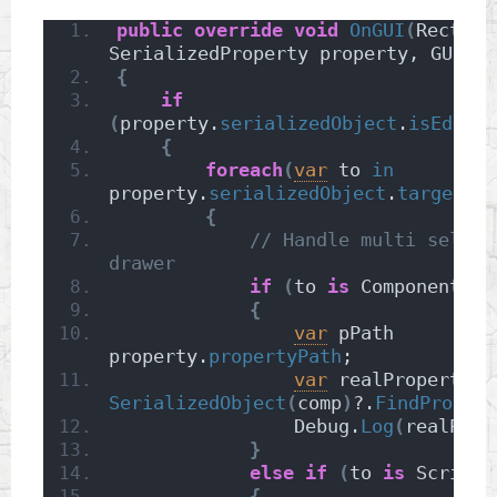
public
override
void
OnGUI
(
Rect po
SerializedProperty property, GUICon
{
if
(
property.
serializedObject
.
isEditin
{
foreach
(
var
 to 
in
property.
serializedObject
.
targetObj
{
// Handle multi select
drawer
if
(
to 
is
 Component co
{
var
 pPath          
property.
propertyPath
;
var
 realProperty  
SerializedObject
(
comp
)
?.
FindPropert
                Debug.
Log
(
realProp
}
else
if
(
to 
is
 Scripta
{