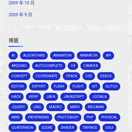
2009 年 10 月
2009 年 9 月
標籤
AI
ALGORITHMS
ANIMATION
ANIMATOR
API
ARDUINO
AUTOCOMPLETE
C#
CAMERA
CONCEPT
COORDINATE
CRACK
CSS
DEBUG
EDITOR
EXPORT
FLASH
FLIGHT
GIT
GLITCH
HACK
HDRP
JAVA
JAVASCRIPT
JOOMLA
JQUERY
LINQ
MACRO
MATH
MECANIM
MMD
PATHFINDING
PHOTOSHOP
PHP
PHYSICAL
QUATERNION
SCENE
SHADER
TINYMCE
UGUI