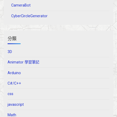
CameraBot
CyberCircleGenerator
分類
3D
Animator 學習筆記
Arduino
C#/C++
css
javascript
Math