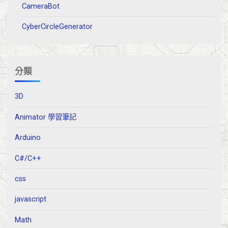
CameraBot
CyberCircleGenerator
分類
3D
Animator 學習筆記
Arduino
C#/C++
css
javascript
Math