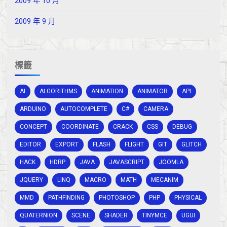
2009 年 10 月
2009 年 9 月
標籤
AI
ALGORITHMS
ANIMATION
ANIMATOR
API
ARDUINO
AUTOCOMPLETE
C#
CAMERA
CONCEPT
COORDINATE
CRACK
CSS
DEBUG
EDITOR
EXPORT
FLASH
FLIGHT
GIT
GLITCH
HACK
HDRP
JAVA
JAVASCRIPT
JOOMLA
JQUERY
LINQ
MACRO
MATH
MECANIM
MMD
PATHFINDING
PHOTOSHOP
PHP
PHYSICAL
QUATERNION
SCENE
SHADER
TINYMCE
UGUI