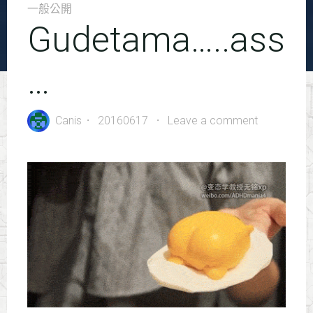
一般公開
Gudetama…..ass
…
Canis
20160617
Leave a comment