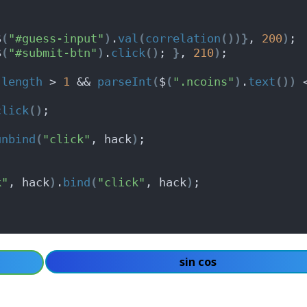
$
(
"#guess-input"
)
.
val
(
correlation
(
)
)
}
, 
200
)
;
$
(
"#submit-btn"
)
.
click
(
)
; 
}
, 
210
)
;
.
length
 > 
1
 && 
parseInt
(
$
(
".ncoins"
)
.
text
(
)
)
 <
click
(
)
;
unbind
(
"click"
, hack
)
;
k"
, hack
)
.
bind
(
"click"
, hack
)
;
sin cos