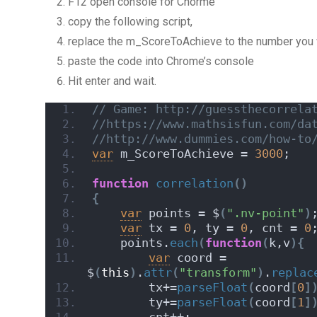
F12 open console for Chorme
copy the following script,
replace the m_ScoreToAchieve to the number you
paste the code into Chrome’s console
Hit enter and wait.
// Game: http://guessthecorrela
//https://www.mathsisfun.com/da
//http://www.dummies.com/how-to
var
 m_ScoreToAchieve = 
3000
;
function
correlation
(
)
{
var
 points = $
(
".nv-point"
)
var
 tx = 
0
, ty = 
0
, cnt = 
0
    points.
each
(
function
(
k,v
)
{
var
 coord = 
$
(
this
)
.
attr
(
"transform"
)
.
replac
        tx+=
parseFloat
(
coord
[
0
]
        ty+=
parseFloat
(
coord
[
1
]