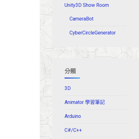
Unity3D Show Room
CameraBot
CyberCircleGenerator
分類
3D
Animator 學習筆記
Arduino
C#/C++