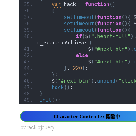
var
 hack = 
function
(
)
{
setTimeout
(
function
(
)
{
 
setTimeout
(
function
(
)
{
 
setTimeout
(
function
(
)
{
if
(
$
(
".heart-full"
)
m_ScoreToAchieve 
)
                $
(
"#next-btn"
)
.
else
                $
(
"#next-btn"
)
.
}
, 
220
)
;
}
;
    $
(
"#next-btn"
)
.
unbind
(
"clic
hack
(
)
;
}
Init
(
)
;
Character Controller 開發中.
#
crack
#
jquery