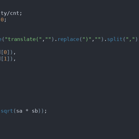
 ty/cnt;
 
0
;
e
(
"translate("
,
""
)
.
replace
(
")"
,
""
)
.
split
(
","
)
d
[
0
]
)
,
d
[
1
]
)
,
.
sqrt
(
sa * sb
)
)
;