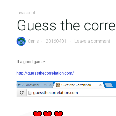
javascript
Guess the correl
Canis
20160401
Leave a comment
It a good game~
http://guessthecorrelation.com/