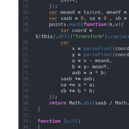
        cnt++;
}
)
;
var
 meanX = tx/cnt, meanY =
var
 saxb = 
0
, sa = 
0
 , sb =
    points.
each
(
function
(
k,v
)
{
var
 coord = 
$
(
this
)
.
attr
(
"transform"
)
.
replac
var
            x = 
parseFloat
(
coor
            y = 
parseFloat
(
coor
            a = x - meanX,
            b = y- meanY,
            axb = a * b;
        saxb += axb;
        sa += a * a;
        sb += b * b;
}
)
;
return
 Math.
abs
(
saxb / Math
}
function
Init
(
)
{