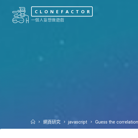
Skip
CLONEFACTOR
to
一個人妄想做遊戲
content
Home
網頁研究
javascript
Guess the correlation