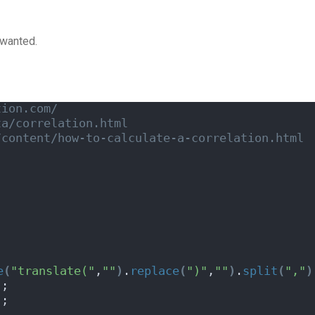
 wanted.
tion.com/
ta/correlation.html
/content/how-to-calculate-a-correlation.html
;
;
e
(
"translate("
,
""
)
.
replace
(
")"
,
""
)
.
split
(
","
)
)
;
)
;