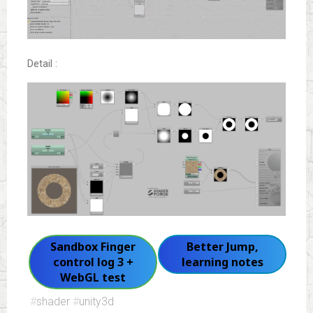
Detail :
Sandbox Finger
Better Jump,
control log 3 +
learning notes
WebGL test
#
shader
#
unity3d