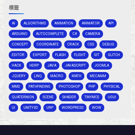
標籤
AI
ALGORITHMS
ANIMATION
ANIMATOR
API
ARDUINO
AUTOCOMPLETE
C#
CAMERA
CONCEPT
COORDINATE
CRACK
CSS
DEBUG
EDITOR
EXPORT
FLASH
FLIGHT
GIT
GLITCH
HACK
HDRP
JAVA
JAVASCRIPT
JOOMLA
JQUERY
LINQ
MACRO
MATH
MECANIM
MMD
PATHFINDING
PHOTOSHOP
PHP
PHYSICAL
QUATERNION
SCENE
SHADER
TINYMCE
UGUI
UI
UNITY3D
URP
WORDPRESS
WOW