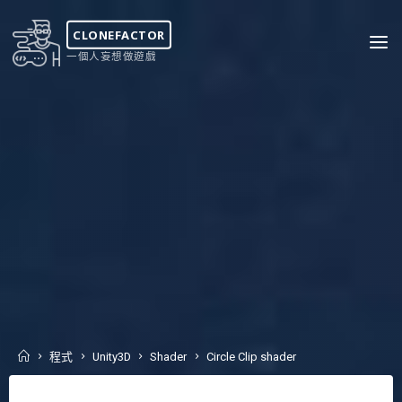
Skip
to
CLONEFACTOR
content
一個人妄想做遊戲
Home
程式
Unity3D
Shader
Circle Clip shader