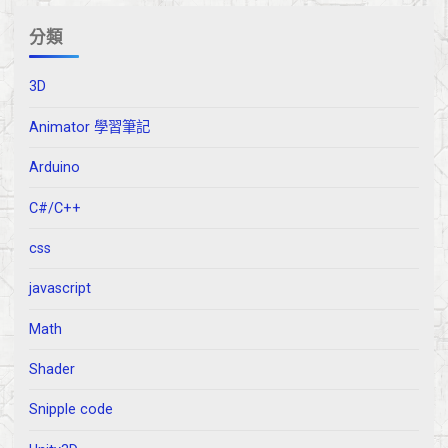
分類
3D
Animator 學習筆記
Arduino
C#/C++
css
javascript
Math
Shader
Snipple code