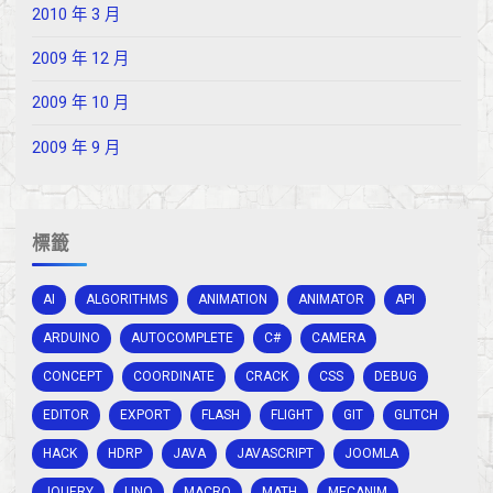
2010 年 3 月
2009 年 12 月
2009 年 10 月
2009 年 9 月
標籤
AI
ALGORITHMS
ANIMATION
ANIMATOR
API
ARDUINO
AUTOCOMPLETE
C#
CAMERA
CONCEPT
COORDINATE
CRACK
CSS
DEBUG
EDITOR
EXPORT
FLASH
FLIGHT
GIT
GLITCH
HACK
HDRP
JAVA
JAVASCRIPT
JOOMLA
JQUERY
LINQ
MACRO
MATH
MECANIM