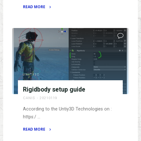
READ MORE
"Make
Locomotion
look
good
in
Unity3D"
UNITY3D
Rigidbody setup guide
CANIS
20210119
According to the Untiy3D Technologies on :
https:/ …
READ MORE
"Rigidbody