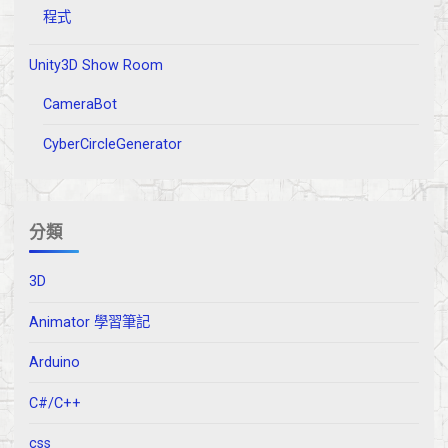
程式
Unity3D Show Room
CameraBot
CyberCircleGenerator
分類
3D
Animator 學習筆記
Arduino
C#/C++
css