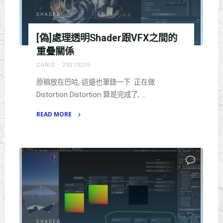
SHADER
[偽]處理透明Shader跟VFX之間的
重疊關係
CANIS
20210205
原稿放在巴哈, 這邊也筆錄一下. 正在做
Distortion Distortion 算是完成了, …
READ MORE
"
[偽]
處
理
透
明
Shader
跟
VFX
SHADER