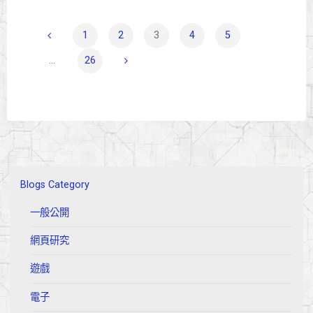
setup
guide"
1
2
3
4
5
文
...
26
章
分
頁
Blogs Category
一般公開
網頁研究
遊戲
電子