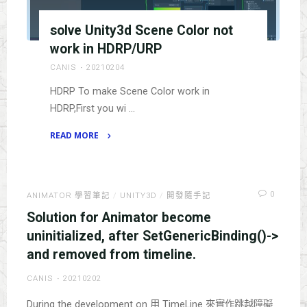
之
solve Unity3d Scene Color not
間
的
work in HDRP/URP
重
CANIS
20210204
疊
HDRP To make Scene Color work in
關
HDRP,First you wi …
係"
READ MORE
"solve
Unity3d
Scene
0
ANIMATOR 學習筆記
/
UNITY3D
/
開發隨手記
Color
Solution for Animator become
not
work
uninitialized, after SetGenericBinding()->
in
and removed from timeline.
HDRP/URP"
CANIS
20210202
During the development on 用 TimeLine 來實作跳越障礙