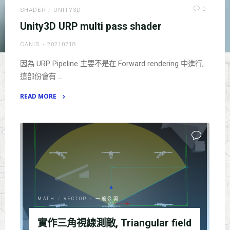
0
SHADER
/
UNITY3D
Unity3D URP multi pass shader
CANIS
20210718
因為 URP Pipeline 主要不是在 Forward rendering 中進行,
這部份會有 …
READ MORE
"Unity3D
URP
multi
pass
shader"
MATH
/
VECTOR
/
一般公開
實作三角視線測敵, Triangular field