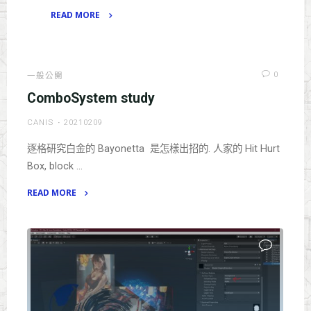
READ MORE
"Unity3D
UI,
Anchors
0
一般公開
to
ComboSystem study
Corners"
CANIS
20210209
逐格研究白金的 Bayonetta 是怎樣出招的. 人家的 Hit Hurt
Box, block …
READ MORE
"ComboSystem
study"