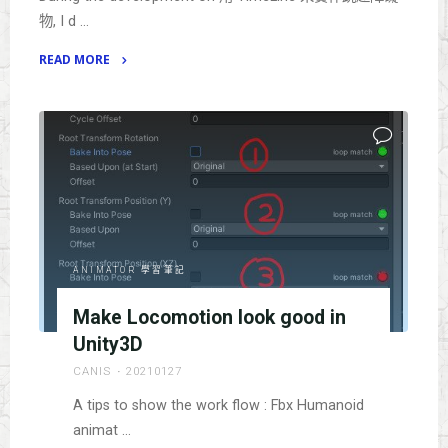
物, I d …
READ MORE
"Solution
for
Animator
become
uninitialized,
after
SetGenericBinding()-
>
ANIMATOR 學習筆記
and
removed
Make Locomotion look good in
from
Unity3D
timeline."
CANIS
20210127
A tips to show the work flow : Fbx Humanoid
animat …