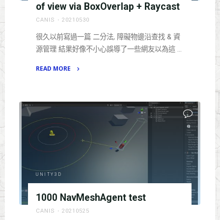
of view via BoxOverlap + Raycast
CANIS
20210530
很久以前寫過一篇 二分法, 障礙物邊沿查找 & 資
源管理 結果好像不小心誤導了一些網友以為這 …
READ MORE
"實
作
三
角
視
線
測
敵,
Triangular
UNITY3D
field
1000 NavMeshAgent test
of
view
CANIS
20210525