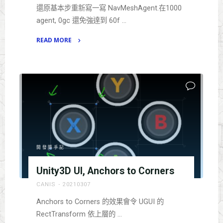
via
還原基本步重新寫一寫 NavMeshAgent.在1000
BoxOverlap
agent, 0gc 還免強達到 60f …
+
Raycast"
READ MORE
"1000
NavMeshAgent
test"
開發隨手記
Unity3D UI, Anchors to Corners
CANIS
20210307
Anchors to Corners 的效果會令 UGUI 的
RectTransform 依上層的 …